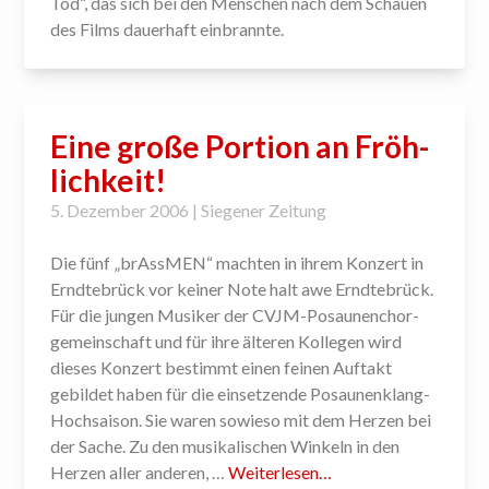
Tod“, das sich bei den Menschen nach dem Schauen
des Films dauerhaft einbrannte.
Eine große Portion an Fröh­
lichkeit!
5. Dezember 2006 | Siegener Zeitung
Die fünf „brAssMEN“ machten in ihrem Konzert in
Erndte­brück vor keiner Note halt awe Erndtebrück.
Für die jungen Musiker der CVJM-Posaunen­chor­
gemein­schaft und für ihre älteren Kollegen wird
dieses Konzert bestimmt einen feinen Auftakt
gebildet haben für die einsetzende Posaunen­klang-
Hoch­saison. Sie waren sowieso mit dem Herzen bei
der Sache. Zu den musikalischen Winkeln in den
Herzen aller anderen, …
Weiterlesen…