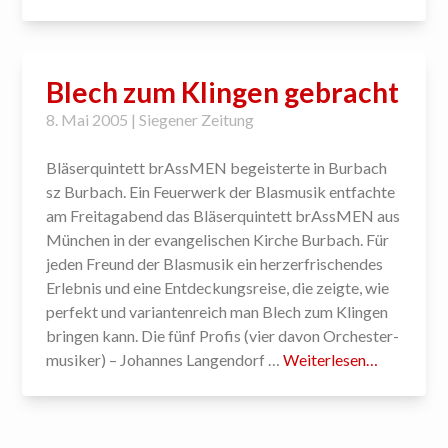
Blech zum Klingen gebracht
8. Mai 2005 | Siegener Zeitung
Bläser­quintett brAssMEN begeisterte in Burbach
sz Burbach. Ein Feuer­werk der Blas­musik entfachte
am Freitag­abend das Bläser­quintett brAssMEN aus
München in der evan­gelischen Kirche Burbach. Für
jeden Freund der Blas­musik ein herz­erfri­schendes
Erlebnis und eine Ent­deckungs­reise, die zeigte, wie
perfekt und varianten­reich man Blech zum Klingen
bringen kann. Die fünf Profis (vier davon Orchester­
musiker) – Johannes Langen­dorf …
Weiterlesen…