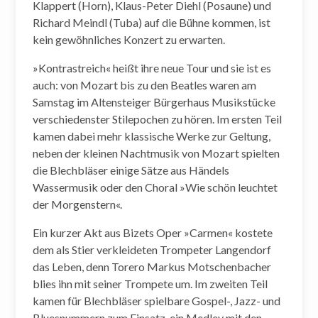
Klappert (Horn), Klaus-Peter Diehl (Posaune) und
Richard Meindl (Tuba) auf die Bühne kommen, ist
kein gewöhnliches Konzert zu erwarten.
»Kontrastreich« heißt ihre neue Tour und sie ist es
auch: von Mozart bis zu den Beatles waren am
Samstag im Altensteiger Bürgerhaus Musikstücke
verschiedenster Stilepochen zu hören. Im ersten Teil
kamen dabei mehr klassische Werke zur Geltung,
neben der kleinen Nachtmusik von Mozart spielten
die Blechbläser einige Sätze aus Händels
Wassermusik oder den Choral »Wie schön leuchtet
der Morgenstern«.
Ein kurzer Akt aus Bizets Oper »Carmen« kostete
dem als Stier verkleideten Trompeter Langendorf
das Leben, denn Torero Markus Motschenbacher
blies ihn mit seiner Trompete um. Im zweiten Teil
kamen für Blechbläser spielbare Gospel-, Jazz- und
Bluesnummern zum Einsatz, ein Medley mit den